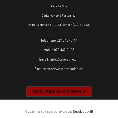
Cave La Tine
Dorita et Hervé Fontannaz
Route Cantonale 5 - 1964 Conthey (VS), SUISSE
Téléphone 027 346 47 47
Mobile 079 442 91 05
E-mail:
info@cavelatine.ch
Site:
https://wwww.cavelatine.ch
DÉCOUVRIR NOS AVIS GOOGLE
Developed-SD
© 2026 Vins du Valais. WordPress and