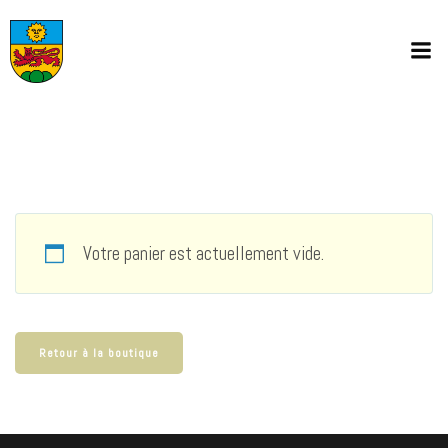
Aller
au
contenu
Votre panier est actuellement vide.
Retour à la boutique