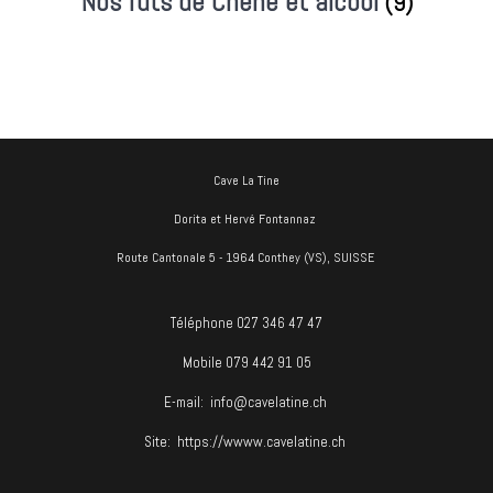
Nos fûts de Chêne et alcool
(9)
Cave La Tine
Dorita et Hervé Fontannaz
Route Cantonale 5 - 1964 Conthey (VS), SUISSE
Téléphone 027 346 47 47
Mobile 079 442 91 05
E-mail:
info@cavelatine.ch
Site:
https://wwww.cavelatine.ch