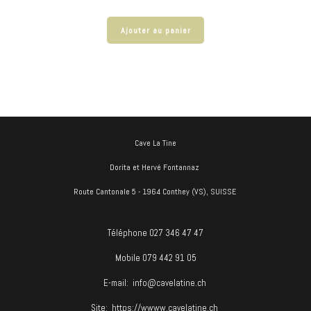
Ajouter au panier
Cave La Tine
Dorita et Hervé Fontannaz
Route Cantonale 5 - 1964 Conthey (VS), SUISSE
Téléphone 027 346 47 47
Mobile 079 442 91 05
E-mail:
info@cavelatine.ch
Site:
https://wwww.cavelatine.ch