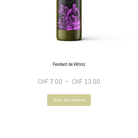
Fendant de Vétroz
Plage
CHF
7.00
–
CHF
13.00
de
Ce
prix :
Choix des options
produit
a
CHF 7.00
plusieurs
à
variations.
CHF 13.00
Les