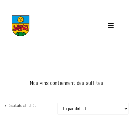
Aller
au
contenu
Nos vins contiennent des sulfites
9 résultats affichés