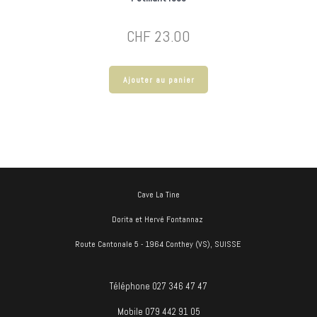
CHF
23.00
Ajouter au panier
Cave La Tine
Dorita et Hervé Fontannaz
Route Cantonale 5 - 1964 Conthey (VS), SUISSE
Téléphone 027 346 47 47
Mobile 079 442 91 05