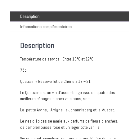
Description
Informations complémentaires
Description
Température de service :
Entre 10°C et 12°C
75cl
Quatrain « Réserve fût de Chêne » 19 – 21
Le Quatrain est un vin d’assemblage issu de quatre des
meilleurs cépages blancs valaisans, soit :
La petite Arvine, l’Amigne, le Johannisberg et le Muscat.
Le nez d’épices se marie aux parfums de fleurs blanches,
de pamplemousse rose et un léger côté vanillé.
Vin puissant, complexe, soutenu par une légère douceur,