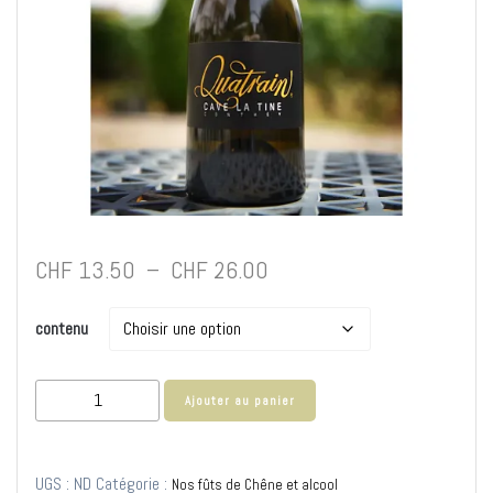
Plage
CHF
13.50
–
CHF
26.00
de
contenu
prix :
CHF 13.50
quantité
Ajouter au panier
à
de
Quatrain
CHF 26.00
UGS :
ND
Catégorie :
Nos fûts de Chêne et alcool